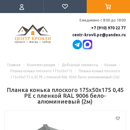
Ежедневно с 8:00 до 18:00
+7 (910) 970 22 77
centr-krovli.pz@yandex.ru
Главная
-
Комплектующие
-
Доборные элементы
-
Коньки
-
Планка конька плоского 175х50х175
-
Планка конька плоского
175х50х175 0,45 PE с пленкой RAL 9006 бело-алюминиевый (2м)
Планка конька плоского 175х50х175 0,45
PE с пленкой RAL 9006 бело-
алюминиевый (2м)