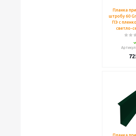
Планка пр
штробу 60 Gr
ПЭ с пленк
светло-с
Артикул
72
Планка пр