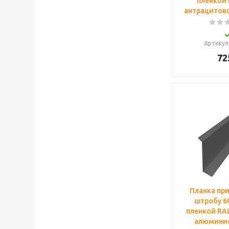
пленкой 
антрацитово
Артикул
72
Планка пр
штробу 60
пленкой RAL
алюминие