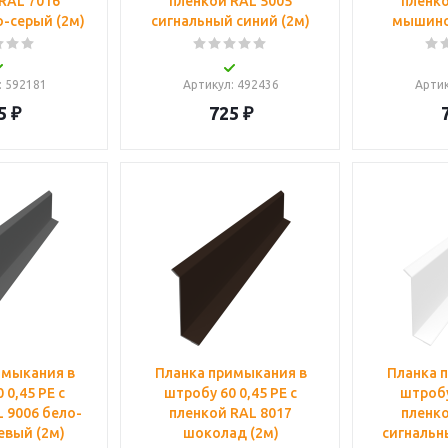
RAL 7016
пленкой RAL 5005
пленко
-серый (2м)
сигнальный синий (2м)
мышино
: 592181
Артикул
: 492436
Арти
5
₽
725
₽
имыкания в
Планка примыкания в
Планка 
 0,45 PE с
штробу 60 0,45 PE с
штробу
 9006 бело-
пленкой RAL 8017
пленко
вый (2м)
шоколад (2м)
сигнальн