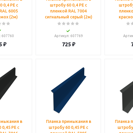
 0,4 PE с
штробу 60 0,4 PE с
штробу
RAL 6005
пленкой RAL 7004
пленко
мох (2м)
сигнальный серый (2м)
красно
: 607760
Артикул
: 607769
Арти
5
₽
725
₽
имыкания в
Планка примыкания в
Планка 
 0,45 PE с
штробу 60 0,45 PE с
штробу 