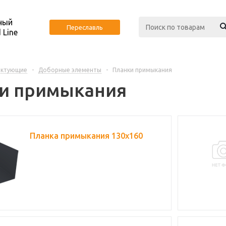
ный
Переславль
 Line
ектующие
-
Доборные элементы
-
Планки примыкания
и примыкания
Планка примыкания 130х160