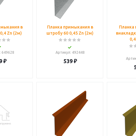
имыкания в
Планка примыкания в
Планка
0,4 Zn (2м)
штробу 60 0,45 Zn (2м)
внакладк
0,4
: 649628
Артикул
: 492448
Арти
9
₽
539
₽