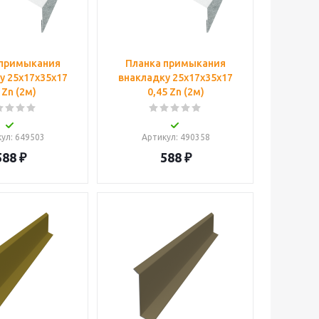
 примыкания
Планка примыкания
у 25х17х35х17
внакладку 25х17х35х17
 Zn (2м)
0,45 Zn (2м)
кул
: 649503
Артикул
: 490358
588
₽
588
₽