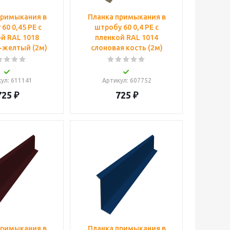
примыкания в
Планка примыкания в
60 0,45 PE с
штробу 60 0,4 PE с
й RAL 1018
пленкой RAL 1014
-желтый (2м)
слоновая кость (2м)
кул
: 611141
Артикул
: 607752
725
₽
725
₽
примыкания в
Планка примыкания в