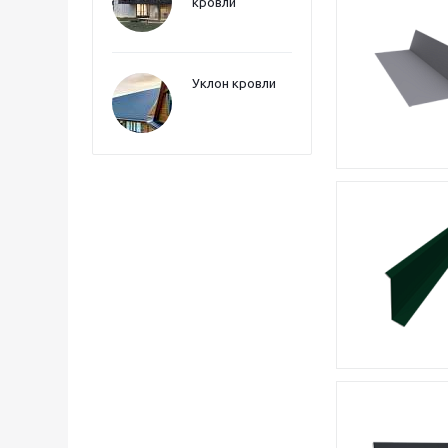
кровли
Уклон кровли