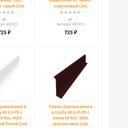
й RAL 7005
пленкой RR 32 темно-
-серый (2м)
коричневый (2м)
кул
: 492425
Артикул
: 492419
725
₽
725
₽
примыкания в
Планка примыкания в
 60 0,4 PE с
штробу 60 0,45 PE с
й RAL 9003
пленкой RAL 3005
ый белый (2м)
красное вино (2м)