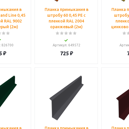
имыкания в
Планка примыкания в
Планка 
and Line 0,45
штробу 60 0,45 PE с
штробу 
ой RAL 9002
пленкой RAL 2004
пленко
ерый (2м)
оранжевый (2м)
цинково
: 826700
Артикул
: 649572
Арти
5
₽
725
₽
имыкания в
Планка примыкания в
Планка 