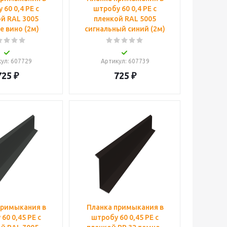
 60 0,4 PE с
штробу 60 0,4 PE с
й RAL 3005
пленкой RAL 5005
е вино (2м)
сигнальный синий (2м)
кул
: 607729
Артикул
: 607739
725
₽
725
₽
примыкания в
Планка примыкания в
60 0,45 PE с
штробу 60 0,45 PE с