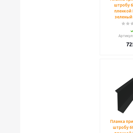
штробу 60
пленкой 
зеленый 
Артикул
72
Планка пр
штробу 60