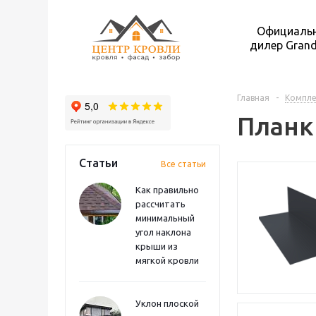
Официаль
дилер Grand
Главная
-
Компл
Планк
Статьи
Все статьи
Как правильно
рассчитать
минимальный
угол наклона
крыши из
мягкой кровли
Уклон плоской