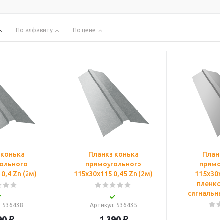
По алфавиту
По цене
 конька
Планка конька
План
ольного
прямоугольного
прямо
0,4 Zn (2м)
115х30х115 0,45 Zn (2м)
115х30х
пленко
сигнальн
: 536438
Артикул
: 536435
90
₽
1 390
₽