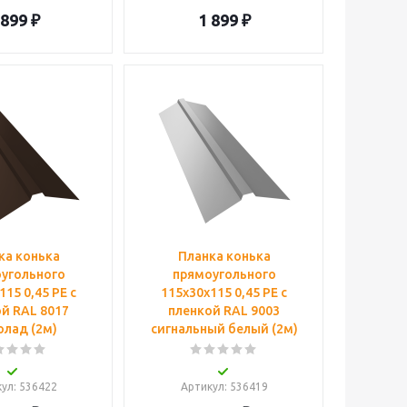
 899
₽
1 899
₽
ка конька
Планка конька
угольного
прямоугольного
115 0,45 PE с
115х30х115 0,45 PE с
й RAL 8017
пленкой RAL 9003
лад (2м)
сигнальный белый (2м)
кул
: 536422
Артикул
: 536419