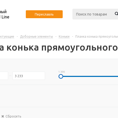
ный
Переславль
 Line
ектующие
-
Доборные элементы
-
Коньки
-
Планка конька прямоуголь
а конька прямоугольного
1 390
Сбросить