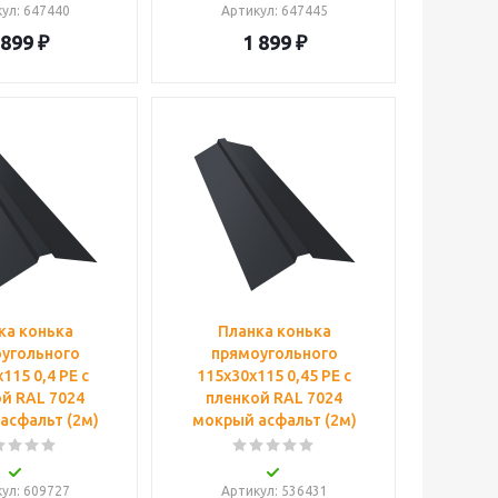
кул
: 647440
Артикул
: 647445
 899
₽
1 899
₽
ка конька
Планка конька
угольного
прямоугольного
115 0,4 PE с
115х30х115 0,45 PE с
й RAL 7024
пленкой RAL 7024
асфальт (2м)
мокрый асфальт (2м)
кул
: 609727
Артикул
: 536431