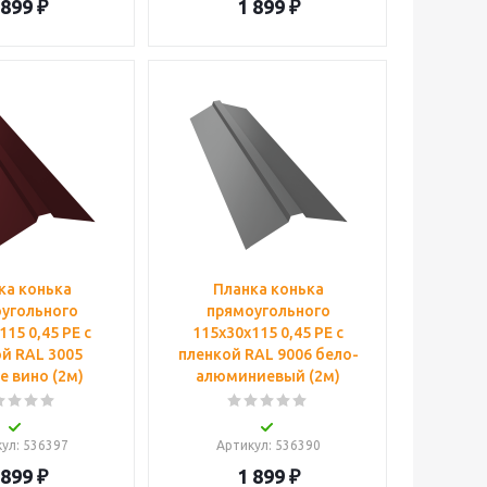
 899
₽
1 899
₽
ка конька
Планка конька
угольного
прямоугольного
115 0,45 PE с
115х30х115 0,45 PE с
й RAL 3005
пленкой RAL 9006 бело-
е вино (2м)
алюминиевый (2м)
кул
: 536397
Артикул
: 536390
 899
₽
1 899
₽