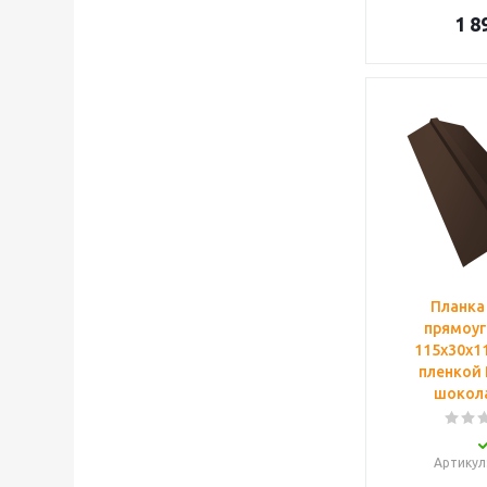
1 8
Планка
прямоуг
115х30х11
пленкой 
шокола
Артикул