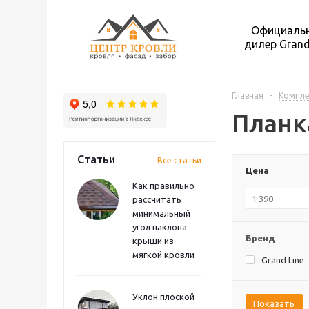
Официаль
дилер Grand
Главная
-
Компл
Планк
Статьи
Все статьи
Цена
Как правильно
рассчитать
минимальный
угол наклона
Бренд
крыши из
мягкой кровли
Grand Line
Уклон плоской
Показать