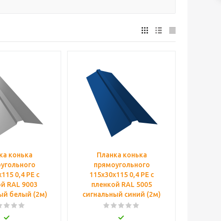
ка конька
Планка конька
угольного
прямоугольного
115 0,4 PE с
115х30х115 0,4 PE с
й RAL 9003
пленкой RAL 5005
ый белый (2м)
сигнальный синий (2м)