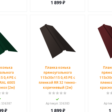
1 899
₽
 конька
Планка конька
План
ольного
прямоугольного
прямо
5 0,4 PE с
115х30х115 0,45 PE с
115х30х
RAL 6005
пленкой RR 32 темно-
пленко
мох (2м)
коричневый (2м)
красно
: 536387
Артикул
: 536383
Арти
99
₽
1 899
₽
1