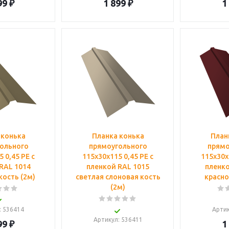
99
₽
1 899
₽
1
 конька
Планка конька
План
ольного
прямоугольного
прямо
 0,45 PE с
115х30х115 0,45 PE с
115х30х
RAL 1014
пленкой RAL 1015
пленко
кость (2м)
светлая слоновая кость
красно
(2м)
: 536414
Арти
Артикул
: 536411
99
₽
1