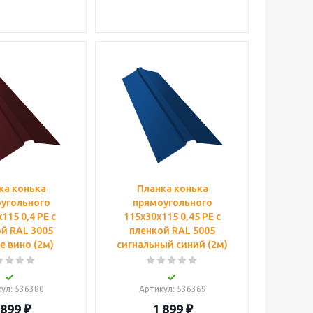
ка конька
Планка конька
угольного
прямоугольного
115 0,4 PE с
115х30х115 0,45 PE с
й RAL 3005
пленкой RAL 5005
е вино (2м)
сигнальный синий (2м)
кул
: 536380
Артикул
: 536369
 899
₽
1 899
₽