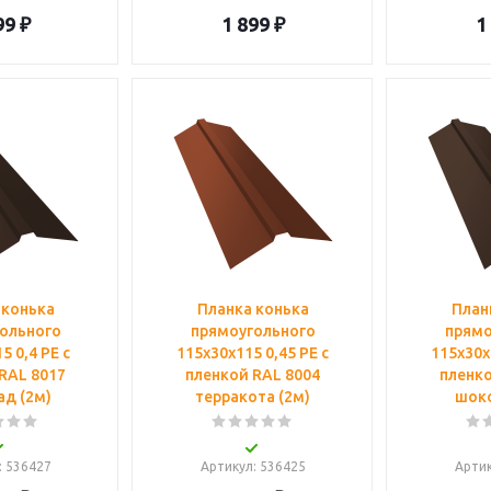
99
₽
1 899
₽
1
 конька
Планка конька
План
ольного
прямоугольного
прямо
5 0,4 PE с
115х30х115 0,45 PE с
115х30х
RAL 8017
пленкой RAL 8004
пленко
д (2м)
терракота (2м)
шоко
: 536427
Артикул
: 536425
Арти