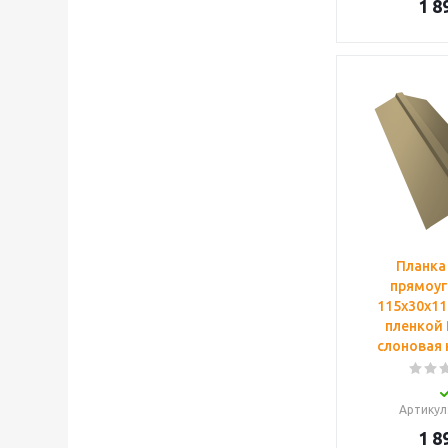
1 8
Планка
прямоуг
115х30х115
пленкой 
слоновая 
Артикул
1 8