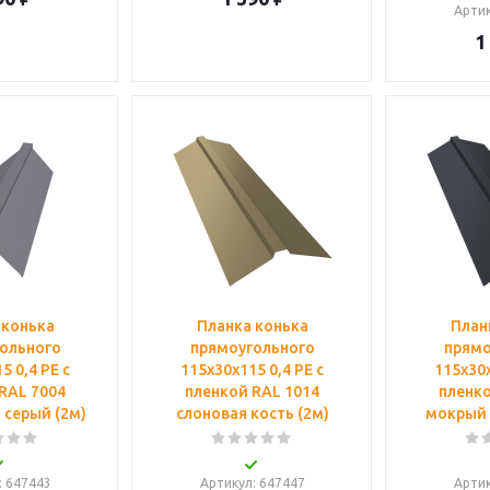
Арти
1
 конька
Планка конька
План
ольного
прямоугольного
прямо
5 0,4 PE с
115х30х115 0,4 PE с
115х30х
RAL 7004
пленкой RAL 1014
пленко
 серый (2м)
слоновая кость (2м)
мокрый 
: 647443
Артикул
: 647447
Арти