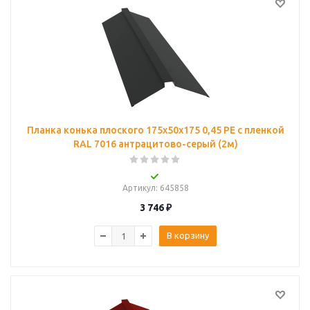
Планка конька плоского 175х50х175 0,45 PE с пленкой
RAL 7016 антрацитово-серый (2м)
Артикул
: 645858
3 746
₽
В корзину