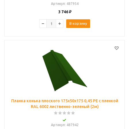
Артикул
: 487954
3 746
₽
В корзину
Планка конька плоского 175х50х175 0,45 PE с пленкой
RAL 6002 лиственно-зеленый (2м)
Артикул
: 487942