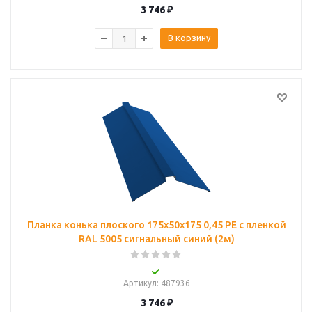
3 746
₽
В корзину
Планка конька плоского 175х50х175 0,45 PE с пленкой
RAL 5005 сигнальный синий (2м)
Артикул
: 487936
3 746
₽