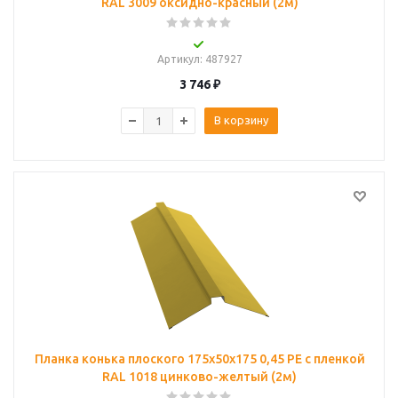
RAL 3009 оксидно-красный (2м)
Артикул
: 487927
3 746
₽
В корзину
Планка конька плоского 175х50х175 0,45 PE с пленкой
RAL 1018 цинково-желтый (2м)