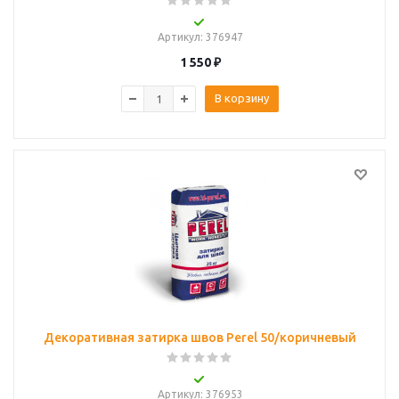
Артикул
: 376947
1 550
₽
В корзину
Декоративная затирка швов Perel 50/коричневый
Артикул
: 376953