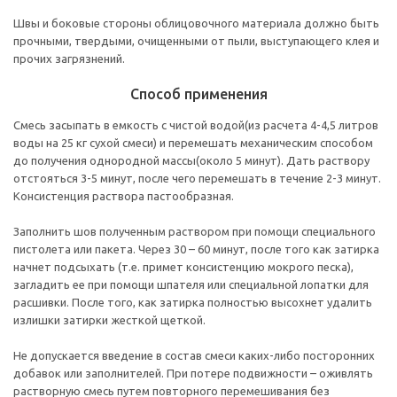
Швы и боковые стороны облицовочного материала должно быть
прочными, твердыми, очищенными от пыли, выступающего клея и
прочих загрязнений.
Способ применения
Смесь засыпать в емкость с чистой водой(из расчета 4-4,5 литров
воды на 25 кг сухой смеси) и перемешать механическим способом
до получения однородной массы(около 5 минут). Дать раствору
отстояться 3-5 минут, после чего перемешать в течение 2-3 минут.
Консистенция раствора пастообразная.
Заполнить шов полученным раствором при помощи специального
пистолета или пакета. Через 30 – 60 минут, после того как затирка
начнет подсыхать (т.е. примет консистенцию мокрого песка),
загладить ее при помощи шпателя или специальной лопатки для
расшивки. После того, как затирка полностью высохнет удалить
излишки затирки жесткой щеткой.
Не допускается введение в состав смеси каких-либо посторонних
добавок или заполнителей. При потере подвижности – оживлять
растворную смесь путем повторного перемешивания без