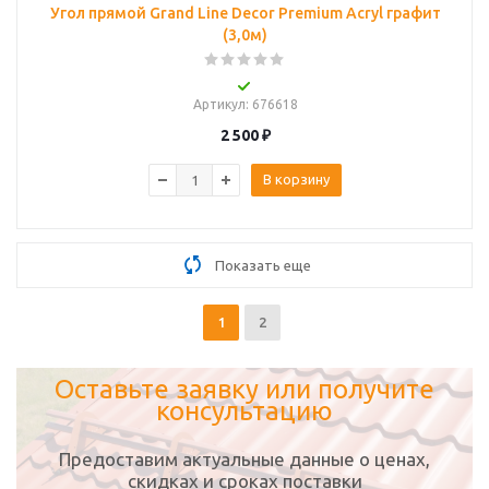
Угол прямой Grand Line Decor Premium Acryl графит
(3,0м)
Артикул
: 676618
2 500
₽
В корзину
Показать еще
1
2
Оставьте заявку или получите
консультацию
Предоставим актуальные данные о ценах,
скидках и сроках поставки