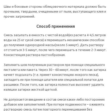
Швы и боковые стороны облицовочного материала должно быть
прочными, твердыми, очищенными от пыли, выступающего клея и
прочих загрязнений.
Способ применения
Смесь засыпать в емкость с чистой водой(из расчета 4-4,5 литров
воды на 25 кг сухой смеси) и перемешать механическим способом
до получения однородной массы(около 5 минут). Дать раствору
отстояться 3-5 минут, после чего перемешать в течение 2-3 минут.
Консистенция раствора пастообразная.
Заполнить шов полученным раствором при помощи специального
пистолета или пакета. Через 30 – 60 минут, после того как затирка
начнет подсыхать (т.е. примет консистенцию мокрого песка),
загладить ее при помощи шпателя или специальной лопатки для
расшивки. После того, как затирка полностью высохнет удалить
излишки затирки жесткой щеткой.
Не допускается введение в состав смеси каких-либо посторонних
добавок или заполнителей. При потере подвижности – оживлять
растворную смесь путем повторного перемешивания без