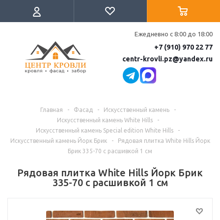
Ежедневно с 8:00 до 18:00
+7 (910) 970 22 77
centr-krovli.pz@yandex.ru
Главная
-
Фасад
-
Искусственный камень
-
Искусственный камень White Hills
-
Искусственный камень Special edition White Hills
-
Искусственный камень Йорк Брик
-
Рядовая плитка White Hills Йорк
Брик 335-70 c расшивкой 1 см
Рядовая плитка White Hills Йорк Брик
335-70 c расшивкой 1 см