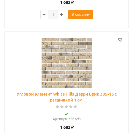
1 682
₽
В корзину
Угловой элемент White Hills Дерри Брик 385-15 с
расшивкой 1 см.
Артикул
: 383693
1 682
₽