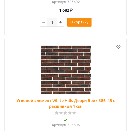
Артикул
: 383692
1 682
₽
В корзину
Угловой элемент White Hills Дерри Брик 386-45 с
расшивкой 1 см.
Артикул
: 383696