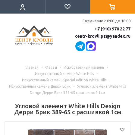
Ежедневно с 8:00 до 18:00
+7 (910) 970 22 77
centr-krovli.pz@yandex.ru
Главная
-
Фасад
-
Искусственный камень
-
Искусственный камень White Hills
-
Искусственный камень Special edition White Hills
-
Искусственный камень Дерри Брик
-
Угловой элемент White Hills
Design Дерри Брик 389-65 с расшивкой 1см
Угловой элемент White Hills Design
Дерри Брик 389-65 с расшивкой 1см