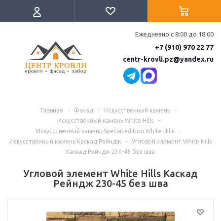
Ежедневно с 8:00 до 18:00
+7 (910) 970 22 77
centr-krovli.pz@yandex.ru
Главная
-
Фасад
-
Искусственный камень
-
Искусственный камень White Hills
-
Искусственный камень Special edition White Hills
-
Искусственный камень Каскад Рейндж
-
Угловой элемент White Hills
Каскад Рейндж 230-45 без шва
Угловой элемент White Hills Каскад
Рейндж 230-45 без шва