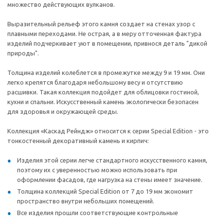
множество действующих вулканов.
Выразительный рельеф этого камня создает на стенах узор с
плавными переходами. Не острая, а в меру отточенная фактура
изделий подчеркивает уют в помещении, привнося деталь "дикой
природы".
Толщина изделий колеблется в промежутке между 9 и 19 мм. Они
легко крепятся благодаря небольшому весу и отсутствию
расшивки. Такая коллекция подойдет для облицовки гостиной,
кухни и спальни. Искусственный камень экологически безопасен
для здоровья и окружающей среды.
Коллекция «Каскад Рейндж» относится к серии Special Edition - это
тонкостенный декоративный камень и кирпич:
Изделия этой серии легче стандартного искусственного камня,
поэтому их с уверенностью можно использовать при
оформлении фасадов, где нагрузка на стены имеет значение.
Толщина коллекций Special Edition от 7 до 19 мм экономит
пространство внутри небольших помещений.
Все изделия прошли соответствующие контрольные