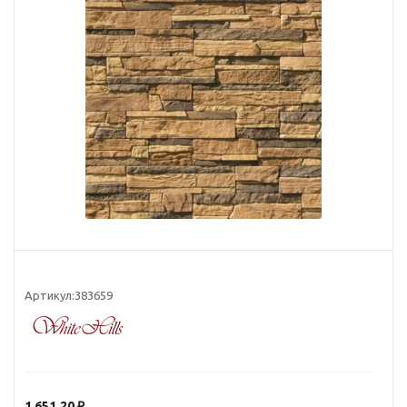
Артикул:
383659
1 651.20
₽