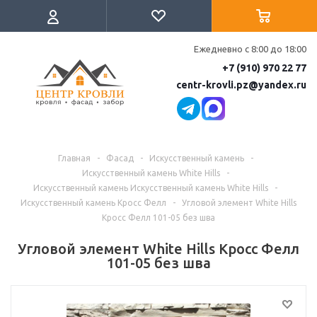
Ежедневно с 8:00 до 18:00
+7 (910) 970 22 77
centr-krovli.pz@yandex.ru
Главная
-
Фасад
-
Искусственный камень
-
Искусственный камень White Hills
-
Искусственный камень Искусственный камень White Hills
-
Искусственный камень Кросс Фелл
-
Угловой элемент White Hills
Кросс Фелл 101-05 без шва
Угловой элемент White Hills Кросс Фелл
101-05 без шва