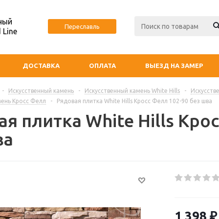
ный
Переславль
 Line
ДОСТАВКА
ОПЛАТА
ВЫЕЗД НА ЗАМЕР
-
Искусственный камень
-
Искусственный камень White Hills
-
Искусстве
мень Кросс Фелл
-
Рядовая плитка White Hills Кросс Фелл 102-90 без шва
я плитка White Hills Кро
ва
1 398
₽