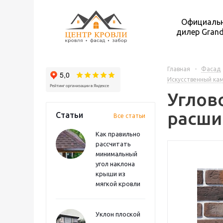
Официаль
дилер Grand
Главная
-
Фасад
Искусственный кам
Углово
расши
Статьи
Все статьи
Как правильно
рассчитать
минимальный
угол наклона
крыши из
мягкой кровли
Уклон плоской