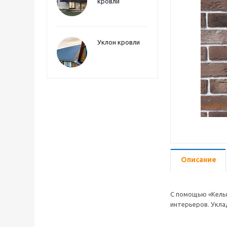
кровли
Уклон кровли
Описание
С помощью «Кельн
интерьеров. Укла