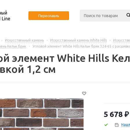
ный
Переславль
 Line
-
Искусственный камень
-
Искусственный камень White Hills
-
Искусстве
ень Кельн брик
-
Угловой элемент White Hills Кельн брик 324-65 с расшивк
й элемент White Hills Кел
вкой 1,2 см
5 678
₽
Нашл