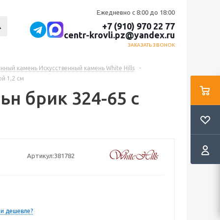
Ежедневно с 8:00 до 18:00
+7 (910) 970 22 77
centr-krovli.pz@yandex.ru
ЗАКАЗАТЬ ЗВОНОК
нный камень Искусственный камень White Hills
-
ой 1,2 см
ьн брик 324-65 с
Артикул:
381782
и дешевле?