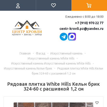
Ежедневно с 8:00 до 18:00
+7 (910) 970 22 77
centr-krovli.pz@yandex.ru
Главная
-
Фасад
-
Искусственный камень
-
Искусственный камень White Hills
-
Искусственный камень Искусственный камень White Hills
-
Искусственный камень Кельн брик
-
Рядовая плитка White Hills Кельн
брик 324-60 с расшивкой 1,2 см
Рядовая плитка White Hills Кельн брик
324-60 с расшивкой 1,2 см