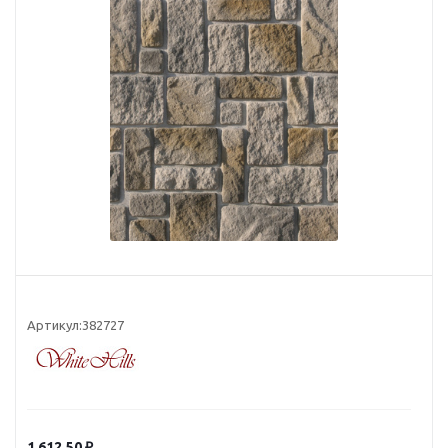
Артикул:
382727
1 612.50
₽