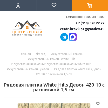
Ежедневно с 8:00 до 18:00
+7 (910) 970 22 77
centr-krovli.pz@yandex.ru
Главная
-
Фасад
-
Искусственный камень
-
Искусственный камень White Hills
-
Искусственный камень Искусственный камень White Hills
-
Искусственный камень Девон
-
Рядовая плитка White Hills Девон
420-10 с расшивкой 1,5 см.
Рядовая плитка White Hills Девон 420-10 с
расшивкой 1,5 см.