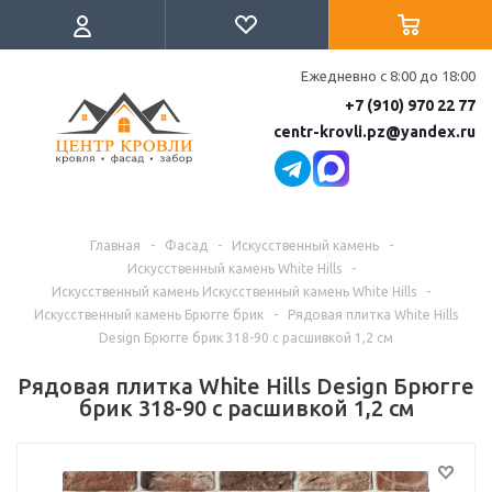
Ежедневно с 8:00 до 18:00
+7 (910) 970 22 77
centr-krovli.pz@yandex.ru
Главная
-
Фасад
-
Искусственный камень
-
Искусственный камень White Hills
-
Искусственный камень Искусственный камень White Hills
-
Искусственный камень Брюгге брик
-
Рядовая плитка White Hills
Design Брюгге брик 318-90 с расшивкой 1,2 см
Рядовая плитка White Hills Design Брюгге
брик 318-90 с расшивкой 1,2 см