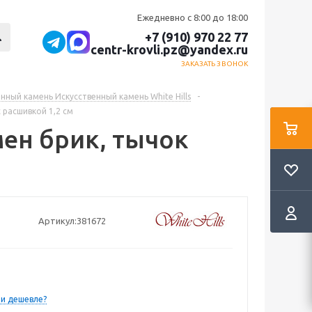
Ежедневно с 8:00 до 18:00
+7 (910) 970 22 77
centr-krovli.pz@yandex.ru
ЗАКАЗАТЬ ЗВОНОК
нный камень Искусственный камень White Hills
-
с расшивкой 1,2 см
мен брик, тычок
Артикул:
381672
и дешевле?