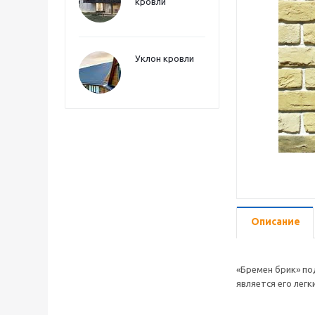
кровли
Уклон кровли
Описание
«Бремен брик» по
является его лег