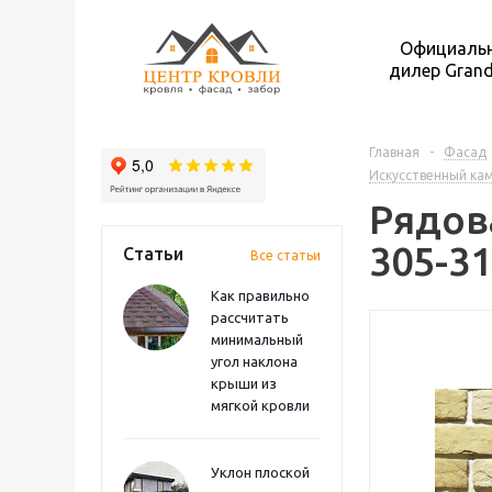
Официаль
дилер Grand
Главная
-
Фасад
Искусственный ка
Рядова
305-31
Статьи
Все статьи
Как правильно
рассчитать
минимальный
угол наклона
крыши из
мягкой кровли
Уклон плоской