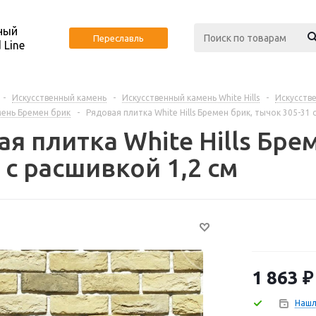
ный
Переславль
 Line
-
Искусственный камень
-
Искусственный камень White Hills
-
Искусстве
мень Бремен брик
-
Рядовая плитка White Hills Бремен брик, тычок 305-31 
я плитка White Hills Бре
 с расшивкой 1,2 см
1 863
₽
Нашл