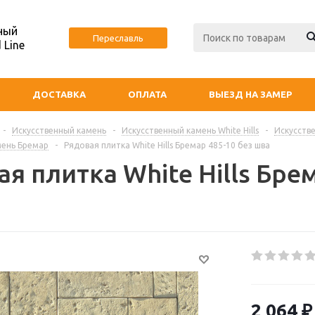
ный
Переславль
 Line
ДОСТАВКА
ОПЛАТА
ВЫЕЗД НА ЗАМЕР
-
Искусственный камень
-
Искусственный камень White Hills
-
Искусстве
мень Бремар
-
Рядовая плитка White Hills Бремар 485-10 без шва
я плитка White Hills Бре
2 064
₽