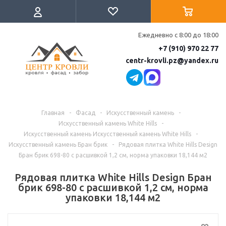
Ежедневно с 8:00 до 18:00
+7 (910) 970 22 77
centr-krovli.pz@yandex.ru
Главная
-
Фасад
-
Искусственный камень
-
Искусственный камень White Hills
-
Искусственный камень Искусственный камень White Hills
-
Искусственный камень Бран брик
-
Рядовая плитка White Hills Design
Бран брик 698-80 с расшивкой 1,2 см, норма упаковки 18,144 м2
Рядовая плитка White Hills Design Бран
брик 698-80 с расшивкой 1,2 см, норма
упаковки 18,144 м2