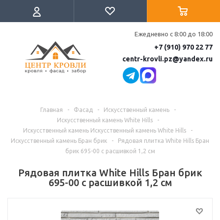
Ежедневно с 8:00 до 18:00
+7 (910) 970 22 77
centr-krovli.pz@yandex.ru
Главная
-
Фасад
-
Искусственный камень
-
Искусственный камень White Hills
-
Искусственный камень Искусственный камень White Hills
-
Искусственный камень Бран брик
-
Рядовая плитка White Hills Бран
брик 695-00 с расшивкой 1,2 см
Рядовая плитка White Hills Бран брик
695-00 с расшивкой 1,2 см