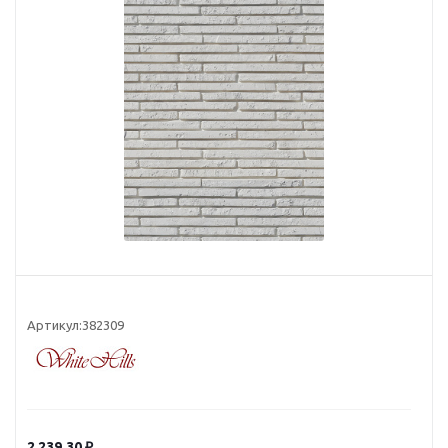
Артикул:
382309
2 239.30
₽