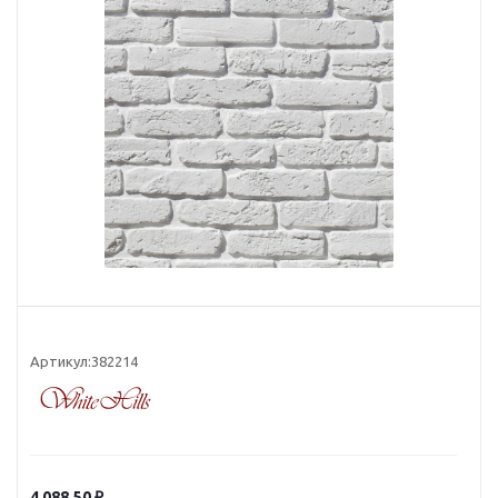
Артикул:
382214
4 088.50
₽