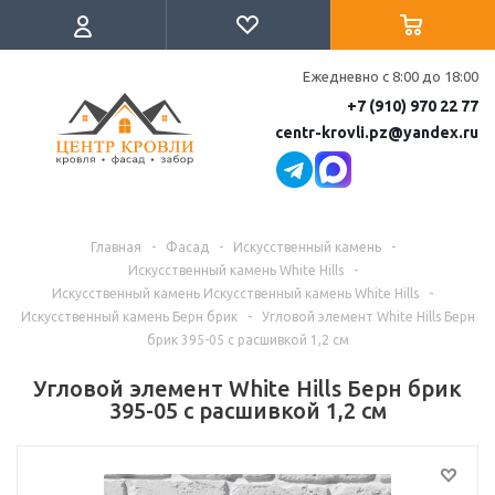
Ежедневно с 8:00 до 18:00
+7 (910) 970 22 77
centr-krovli.pz@yandex.ru
Главная
-
Фасад
-
Искусственный камень
-
Искусственный камень White Hills
-
Искусственный камень Искусственный камень White Hills
-
Искусственный камень Берн брик
-
Угловой элемент White Hills Берн
брик 395-05 с расшивкой 1,2 см
Угловой элемент White Hills Берн брик
395-05 с расшивкой 1,2 см