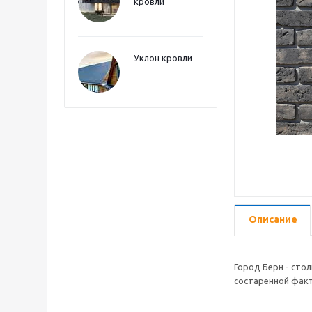
кровли
Уклон кровли
Описание
Город Берн - сто
состаренной фак