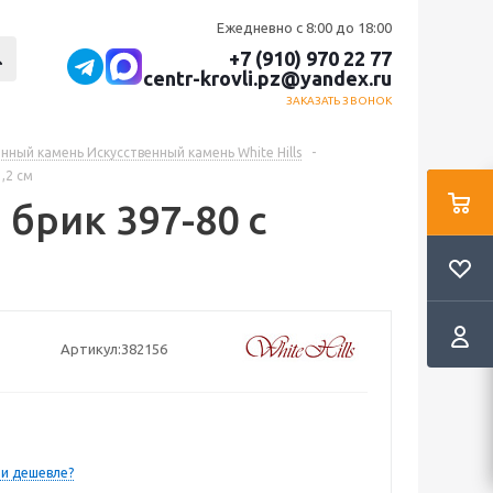
Ежедневно с 8:00 до 18:00
+7 (910) 970 22 77
centr-krovli.pz@yandex.ru
ЗАКАЗАТЬ ЗВОНОК
нный камень Искусственный камень White Hills
-
,2 см
 брик 397-80 с
Артикул:
382156
и дешевле?