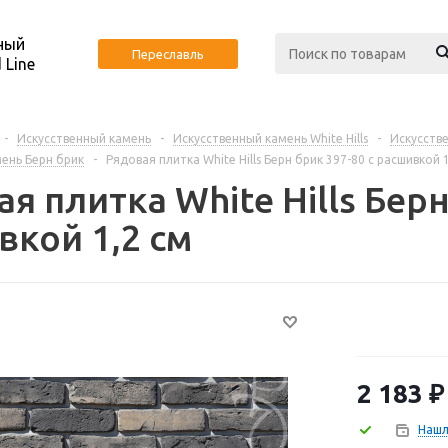
ный
Переславль
 Line
-
Искусственный камень
-
Искусственный камень White Hills
-
Искусстве
ень Берн брик
-
Рядовая плитка White Hills Берн брик 397-80 с расшивкой 1
я плитка White Hills Берн
вкой 1,2 см
2 183
₽
Нашл