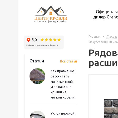
Официаль
дилер Grand
Главная
-
Фасад
Искусственный кам
Рядова
расши
Статьи
Все статьи
Как правильно
рассчитать
минимальный
угол наклона
крыши из
мягкой кровли
Уклон плоской