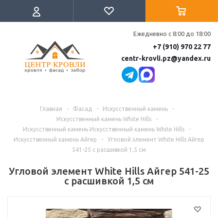
Ежедневно с 8:00 до 18:00
+7 (910) 970 22 77
centr-krovli.pz@yandex.ru
Главная
-
Фасад
-
Искусственный камень
-
Искусственный камень White Hills
-
Искусственный камень Искусственный камень White Hills
-
Искусственный камень Айгер
-
Угловой элемент White Hills Айгер
541-25 c расшивкой 1,5 см
Угловой элемент White Hills Айгер 541-25
c расшивкой 1,5 см