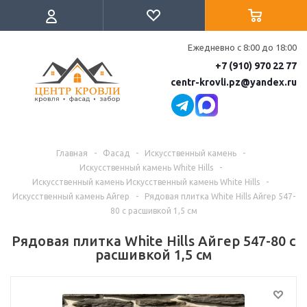
Ежедневно с 8:00 до 18:00
+7 (910) 970 22 77
centr-krovli.pz@yandex.ru
Главная
-
Фасад
-
Искусственный камень
-
Искусственный камень White Hills
-
Искусственный камень Искусственный камень White Hills
-
Искусственный камень Айгер
-
Рядовая плитка White Hills Айгер 547-
80 c расшивкой 1,5 см
Рядовая плитка White Hills Айгер 547-80 c
расшивкой 1,5 см