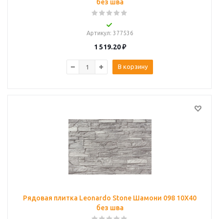
без шва
Артикул
: 377536
1 519.20
₽
В корзину
Рядовая плитка Leonardo Stone Шамони 098 10Х40
без шва