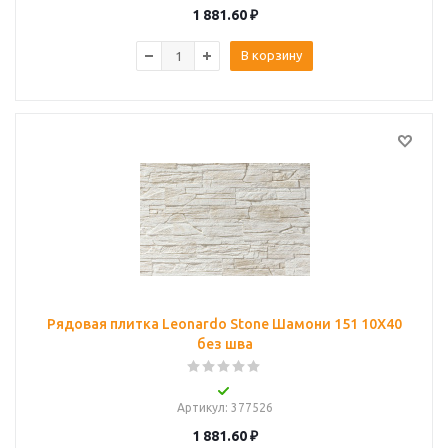
1 881.60
₽
В корзину
Рядовая плитка Leonardo Stone Шамони 151 10Х40
без шва
Артикул
: 377526
1 881.60
₽