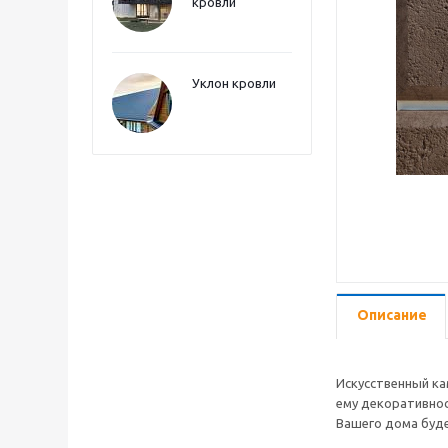
кровли
Уклон кровли
Описание
Искусственный ка
ему декоративнос
Вашего дома буде