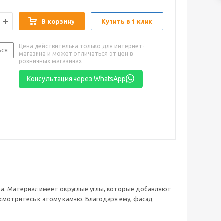
В корзину
Купить в 1 клик
Цена действительна только для интернет-
ься
магазина и может отличаться от цен в
розничных магазинах
Консультация через WhatsApp
ка. Материал имеет округлые углы, которые добавляют
мотритесь к этому камню. Благодаря ему, фасад