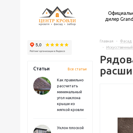
Официаль
дилер Grand
Главная
-
Фасад
-
Искусственный
Рядова
расши
Статьи
Все статьи
Как правильно
рассчитать
минимальный
угол наклона
крыши из
мягкой кровли
Уклон плоской