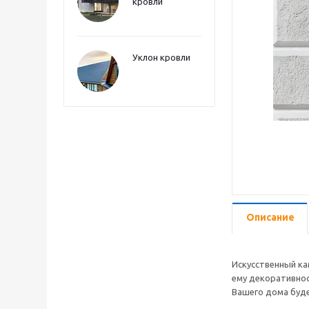
кровли
Уклон кровли
Описание
Искусственный ка
ему декоративнос
Вашего дома буде