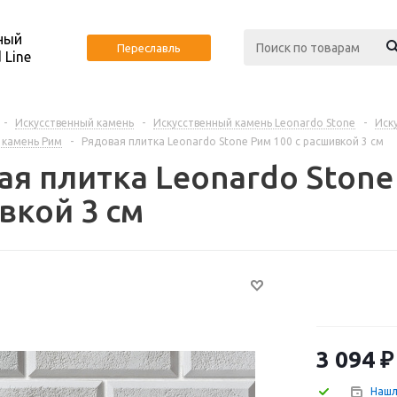
ный
Переславль
 Line
-
Искусственный камень
-
Искусственный камень Leonardo Stone
-
Иск
 камень Рим
-
Рядовая плитка Leonardo Stone Рим 100 с расшивкой 3 см
я плитка Leonardo Stone 
вкой 3 см
3 094
₽
Нашл