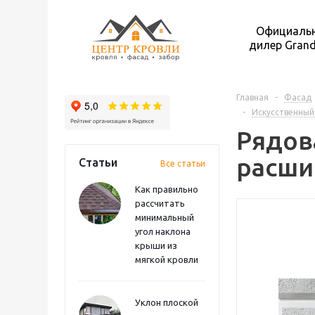
Официаль
дилер Grand
Главная
-
Фасад
-
Искусственный
Рядова
расши
Статьи
Все статьи
Как правильно
рассчитать
минимальный
угол наклона
крыши из
мягкой кровли
Уклон плоской