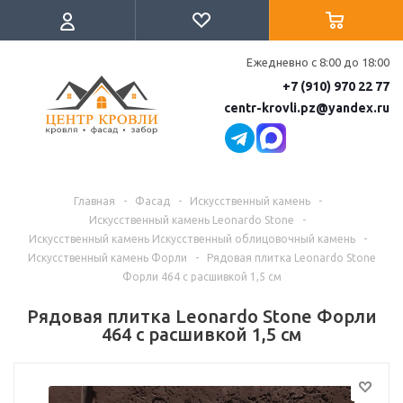
Ежедневно с 8:00 до 18:00
+7 (910) 970 22 77
centr-krovli.pz@yandex.ru
Главная
-
Фасад
-
Искусственный камень
-
Искусственный камень Leonardo Stone
-
Искусственный камень Искусственный облицовочный камень
-
Искусственный камень Форли
-
Рядовая плитка Leonardo Stone
Форли 464 с расшивкой 1,5 см
Рядовая плитка Leonardo Stone Форли
464 с расшивкой 1,5 см