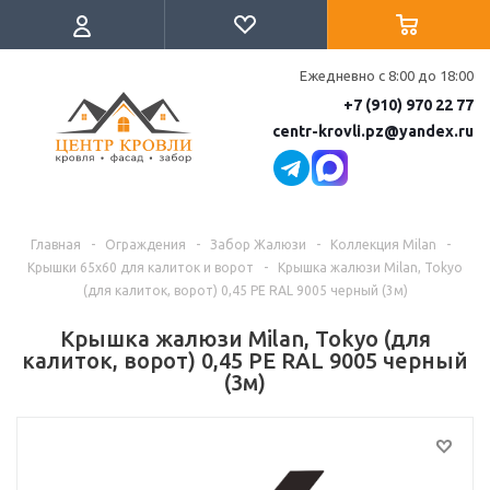
Ежедневно с 8:00 до 18:00
+7 (910) 970 22 77
centr-krovli.pz@yandex.ru
Главная
-
Ограждения
-
Забор Жалюзи
-
Коллекция Milan
-
Крышки 65х60 для калиток и ворот
-
Крышка жалюзи Milan, Tokyo
(для калиток, ворот) 0,45 PE RAL 9005 черный (3м)
Крышка жалюзи Milan, Tokyo (для
калиток, ворот) 0,45 PE RAL 9005 черный
(3м)