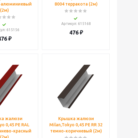
о-алюминиевый
8004 терракота (2м)
(2м)
Артикул
: 615168
кул
: 615156
476
₽
476
₽
ка жалюзи
Крышка жалюзи
yo 0,45 PE RAL
Milan,Tokyo 0,45 PE RR 32
чнево-красный
темно-коричневый (2м)
(2м)