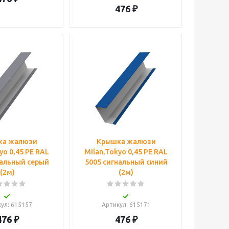
476
₽
ка жалюзи
Крышка жалюзи
yo 0,45 PE RAL
Milan,Tokyo 0,45 PE RAL
нальный серый
5005 сигнальный синий
(2м)
(2м)
кул
: 615157
Артикул
: 615171
476
₽
476
₽