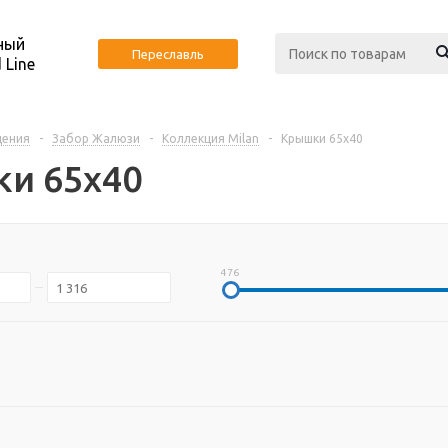
ный
Переславль
 Line
дения
-
Забор Жалюзи
-
Коллекция Milan
-
Крышки 65х40
и 65х40
476