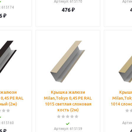
Артикул
: 615170
Арти
: 615174
476
₽
6
₽
 жалюзи
Крышка жалюзи
Крыш
 0,45 PE RAL
Milan,Tokyo 0,45 PE RAL
Milan,Tok
ный (2м)
1015 светлая слоновая
1014 слоно
кость (2м)
: 615160
Арти
Артикул
: 615159
6
₽