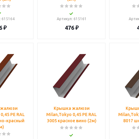
: 615164
Артикул
: 615161
Арти
6
₽
476
₽
 жалюзи
Крышка жалюзи
Крыш
 0,45 PE RAL
Milan,Tokyo 0,45 PE RAL
Milan,Tok
но-красный
3005 красное вино (2м)
8017 ш
м)