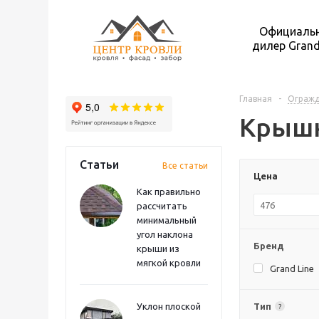
Официаль
дилер Grand
Главная
-
Ограж
Крышк
Статьи
Все статьи
Цена
Как правильно
рассчитать
минимальный
угол наклона
Бренд
крыши из
мягкой кровли
Grand Line
Уклон плоской
Тип
?