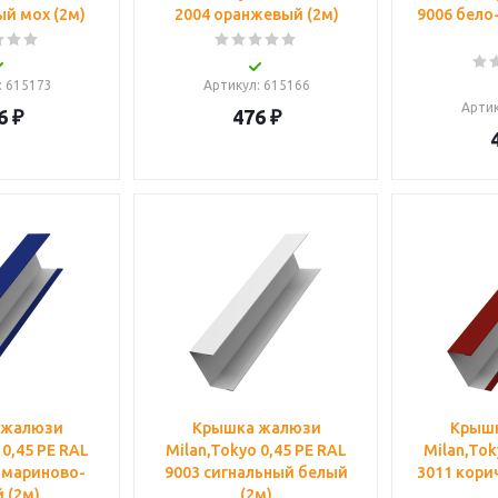
ый мох (2м)
2004 оранжевый (2м)
9006 бел
: 615173
Артикул
: 615166
Арти
6
₽
476
₽
 жалюзи
Крышка жалюзи
Крыш
 0,45 PE RAL
Milan,Tokyo 0,45 PE RAL
Milan,Tok
амариново-
9003 сигнальный белый
3011 кори
 (2м)
(2м)