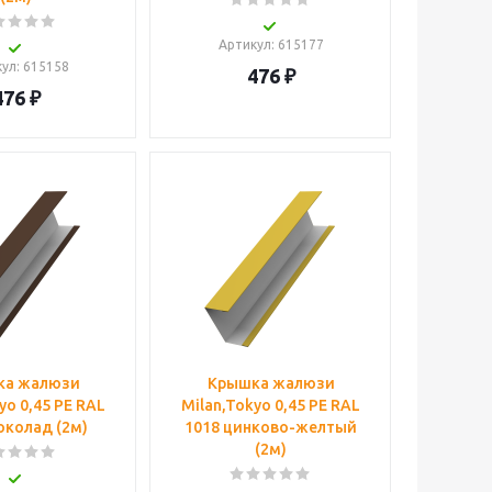
Артикул
: 615177
кул
: 615158
476
₽
476
₽
ка жалюзи
Крышка жалюзи
yo 0,45 PE RAL
Milan,Tokyo 0,45 PE RAL
околад (2м)
1018 цинково-желтый
(2м)