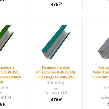
476
₽
 жалюзи
Крышка жалюзи
Крыш
 0,45 PE RAL
Milan,Tokyo 0,45 PE RAL
Milan,Tok
нно-зеленый
5021 водная синь (2м)
7004 сиг
м)
Артикул
: 615163
: 615167
Арти
476
₽
6
₽