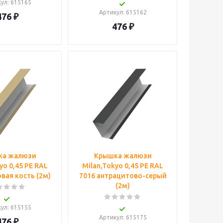
кул
: 615165
Артикул
: 615162
476
₽
476
₽
ка жалюзи
Крышка жалюзи
yo 0,45 PE RAL
Milan,Tokyo 0,45 PE RAL
вая кость (2м)
7016 антрацитово-серый
(2м)
кул
: 615155
Артикул
: 615175
476
₽