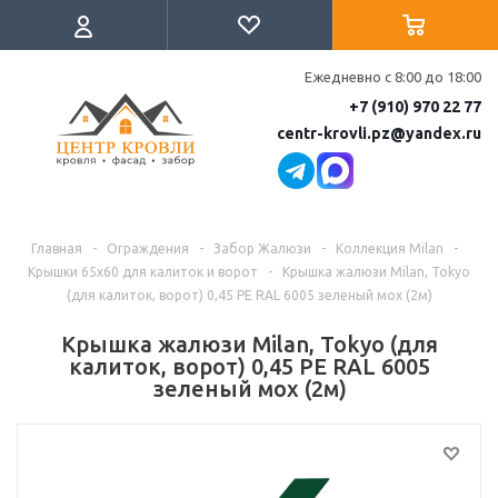
Ежедневно с 8:00 до 18:00
+7 (910) 970 22 77
centr-krovli.pz@yandex.ru
Главная
-
Ограждения
-
Забор Жалюзи
-
Коллекция Milan
-
Крышки 65х60 для калиток и ворот
-
Крышка жалюзи Milan, Tokyo
(для калиток, ворот) 0,45 PE RAL 6005 зеленый мох (2м)
Крышка жалюзи Milan, Tokyo (для
калиток, ворот) 0,45 PE RAL 6005
зеленый мох (2м)