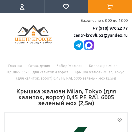
Ежедневно с 8:00 до 18:00
+7 (910) 970 22 77
centr-krovli.pz@yandex.ru
Главная
-
Ограждения
-
Забор Жалюзи
-
Коллекция Milan
-
Крышки 65х60 для калиток и ворот
-
Крышка жалюзи Milan, Tokyo
(для калиток, ворот) 0,45 PE RAL 6005 зеленый мох (2,5м)
Крышка жалюзи Milan, Tokyo (для
калиток, ворот) 0,45 PE RAL 6005
зеленый мох (2,5м)