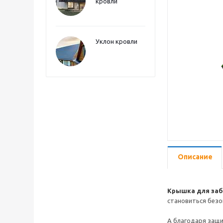
кровли
Уклон кровли
Описание
Крышка для за
становиться безо
А благодаря защ