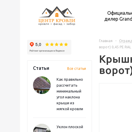
Официаль
дилер Grand
Главная
-
Ограж
ворот) 0,45 PE RAL
Крышк
ворот)
Статьи
Все статьи
Как правильно
рассчитать
минимальный
угол наклона
крыши из
мягкой кровли
Уклон плоской