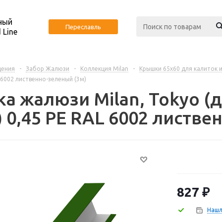
ный
Переславль
 Line
дения
-
Забор Жалюзи
-
Коллекция Milan
-
Крышки 65х60 для калиток 
 6002 лиственно-зеленый (3м)
а жалюзи Milan, Tokyo (д
 0,45 PE RAL 6002 листве
827
₽
Нашл