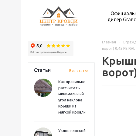
Официаль
дилер Grand
Главная
-
Ограж
ворот) 0,45 PE RAL
Крышк
ворот)
Статьи
Все статьи
Как правильно
рассчитать
минимальный
угол наклона
крыши из
мягкой кровли
Уклон плоской