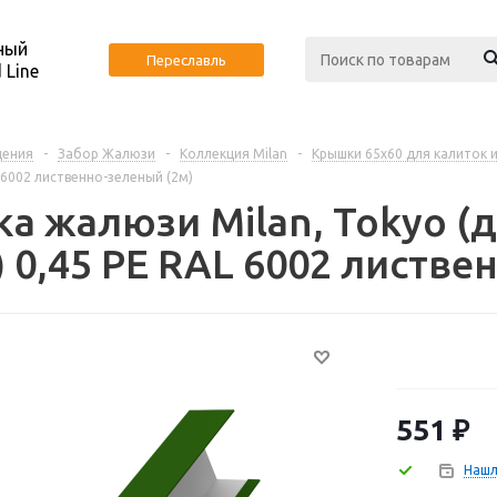
ный
Переславль
 Line
дения
-
Забор Жалюзи
-
Коллекция Milan
-
Крышки 65х60 для калиток 
 6002 лиственно-зеленый (2м)
а жалюзи Milan, Tokyo (д
 0,45 PE RAL 6002 листве
551
₽
Нашл