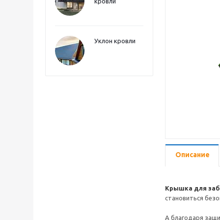
кровли
Уклон кровли
Описание
Крышка для за
становиться безо
А благодаря защ