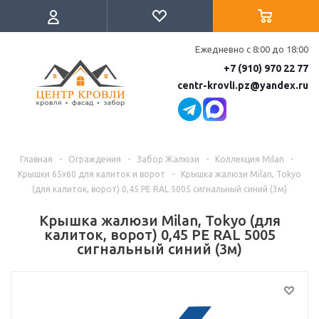
Ежедневно с 8:00 до 18:00
+7 (910) 970 22 77
centr-krovli.pz@yandex.ru
Главная
-
Ограждения
-
Забор Жалюзи
-
Коллекция Milan
-
Крышки 65х60 для калиток и ворот
-
Крышка жалюзи Milan, Tokyo
(для калиток, ворот) 0,45 PE RAL 5005 сигнальный синий (3м)
Крышка жалюзи Milan, Tokyo (для
калиток, ворот) 0,45 PE RAL 5005
сигнальный синий (3м)