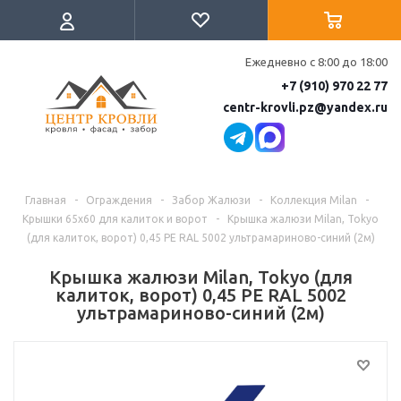
Ежедневно с 8:00 до 18:00
+7 (910) 970 22 77
centr-krovli.pz@yandex.ru
Главная
-
Ограждения
-
Забор Жалюзи
-
Коллекция Milan
-
Крышки 65х60 для калиток и ворот
-
Крышка жалюзи Milan, Tokyo
(для калиток, ворот) 0,45 PE RAL 5002 ультрамариново-синий (2м)
Крышка жалюзи Milan, Tokyo (для
калиток, ворот) 0,45 PE RAL 5002
ультрамариново-синий (2м)