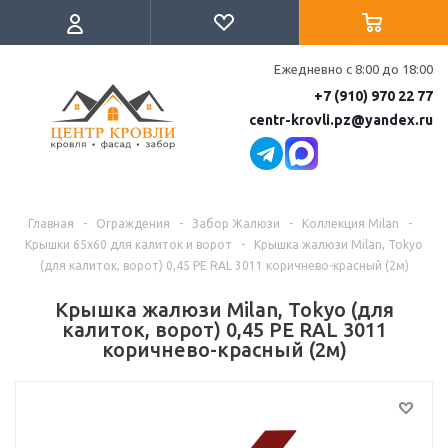
Ежедневно с 8:00 до 18:00
+7 (910) 970 22 77
centr-krovli.pz@yandex.ru
Главная
-
Ограждения
-
Забор Жалюзи
-
Коллекция Milan
-
Крышки 65х60 для калиток и ворот
-
Крышка жалюзи Milan, Tokyo
(для калиток, ворот) 0,45 PE RAL 3011 коричнево-красный (2м)
Крышка жалюзи Milan, Tokyo (для
калиток, ворот) 0,45 PE RAL 3011
коричнево-красный (2м)