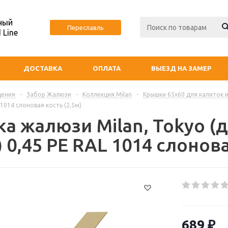
ный
Переславль
 Line
ДОСТАВКА
ОПЛАТА
ВЫЕЗД НА ЗАМЕР
дения
-
Забор Жалюзи
-
Коллекция Milan
-
Крышки 65х60 для калиток 
 1014 слоновая кость (2,5м)
а жалюзи Milan, Tokyo (д
 0,45 PE RAL 1014 слонова
689
₽