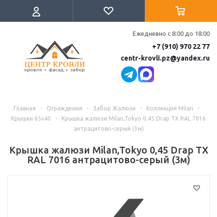
Ежедневно с 8:00 до 18:00
+7 (910) 970 22 77
centr-krovli.pz@yandex.ru
Главная
-
Ограждения
-
Забор Жалюзи
-
Коллекция Milan
-
Крышки 65х40
-
Крышка жалюзи Milan,Tokyo 0,45 Drap TX RAL 7016
антрацитово-серый (3м)
Крышка жалюзи Milan,Tokyo 0,45 Drap TX
RAL 7016 антрацитово-серый (3м)